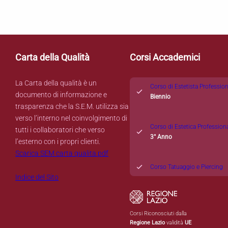
Carta della Qualità
Corsi Accademici
La Carta della qualità è un
Corso di Estetista Professio
documento di informazione e
Biennio
trasparenza che la S.E.M. utilizza sia
verso l’interno nel coinvolgimento di
Corso di Estetica Profession
tutti i collaboratori che verso
3° Anno
l’esterno con i propri clienti.
Scarica SEM carta qualita.pdf
Corso Tatuaggio e Piercing
Indice del Sito
Corsi Riconosciuti dalla
Regione Lazio
validità
UE