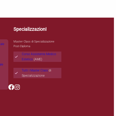
SpecializzazionI
Master Class di Specializzazione
nale
Post-Diploma
Corso Assistente Medico
Estetico
(AME)
ale
Tutti i Master Class
di
Specializzazione