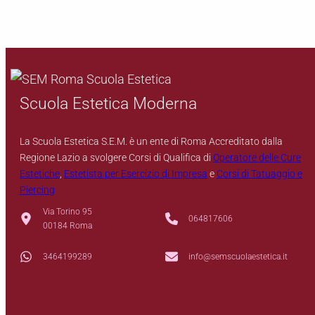
Scuola Estetica Moderna
La Scuola Estetica S.E.M. è un ente di Roma Accreditato dalla
Regione Lazio a svolgere Corsi di Qualifica di
Operatore delle Cure
Estetiche
,
Estetista per Esercizio di Impresa
e
Corsi di Tatuaggio e
Piercing
Via Torino 95
064817606
00184 Roma
3464199289
info@semscuolaestetica.it