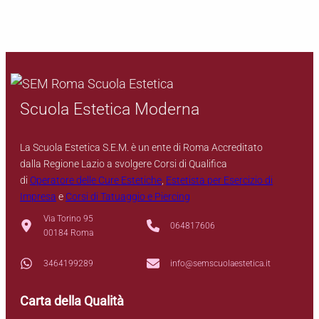
Scuola Estetica Moderna
La Scuola Estetica S.E.M. è un ente di Roma Accreditato
dalla Regione Lazio a svolgere Corsi di Qualifica
di
Operatore delle Cure Estetiche
,
Estetista per Esercizio di
Impresa
e
Corsi di Tatuaggio e Piercing
Via Torino 95
064817606
00184 Roma
3464199289
info@semscuolaestetica.it
Carta della Qualità