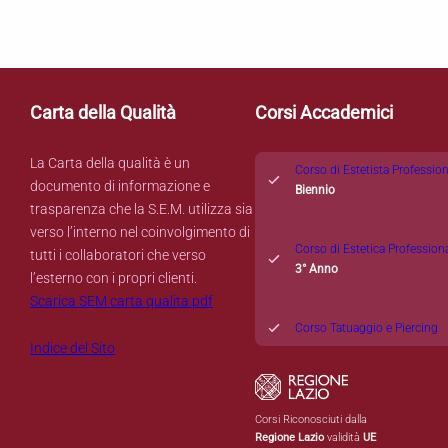
Carta della Qualità
Corsi Accademici
La Carta della qualità è un
Corso di Estetista Professio
documento di informazione e
Biennio
trasparenza che la S.E.M. utilizza sia
verso l’interno nel coinvolgimento di
Corso di Estetica Profession
tutti i collaboratori che verso
3° Anno
l’esterno con i propri clienti.
Scarica SEM carta qualita.pdf
Corso Tatuaggio e Piercing
Indice del Sito
Corsi Riconosciuti dalla
Regione Lazio
validità
UE