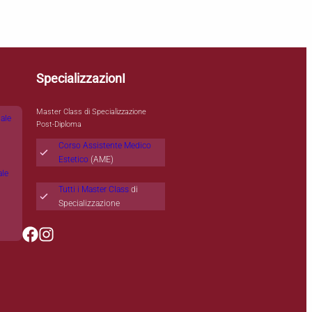
SpecializzazionI
Master Class di Specializzazione
nale
Post-Diploma
Corso Assistente Medico
Estetico
(AME)
ale
Tutti i Master Class
di
Specializzazione