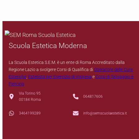
Scuola Estetica Moderna
La Scuola Estetica S.E.M. è un ente di Roma Accreditato dalla
Regione Lazio a svolgere Corsi di Qualifica di
Operatore delle Cure
Estetiche
,
Estetista per Esercizio di Impresa
e
Corsi di Tatuaggio e
Piercing
Via Torino 95
064817606
00184 Roma
3464199289
info@semscuolaestetica.it