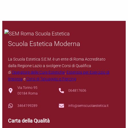
Scuola Estetica Moderna
La Scuola Estetica S.E.M. è un ente di Roma Accreditato
dalla Regione Lazio a svolgere Corsi di Qualifica
di
Operatore delle Cure Estetiche
,
Estetista per Esercizio di
Impresa
e
Corsi di Tatuaggio e Piercing
Via Torino 95
064817606
00184 Roma
3464199289
info@semscuolaestetica.it
Carta della Qualità