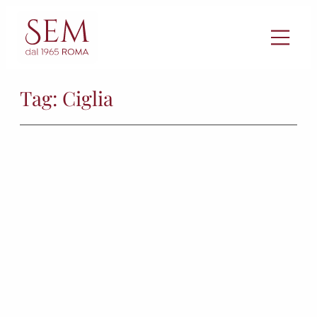
Vai
al
contenuto
Tag:
Ciglia