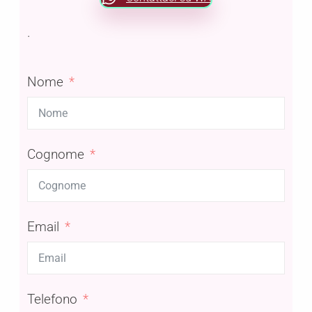
• Differenze tra cupping terapeutico ed
.
estetico.
Cupping corpo
Nome
• Protocolli specifici per il trattamento
della cellulite (fibrosa, edematosa e
compatta).
Cognome
• Tecniche per il miglioramento della
ritenzione idrica e del microcircolo.
• Trattamenti decontratturanti e
Email
rilassanti per schiena e arti.
• Integrazione del cupping con altri
trattamenti estetici e manuali.
Telefono